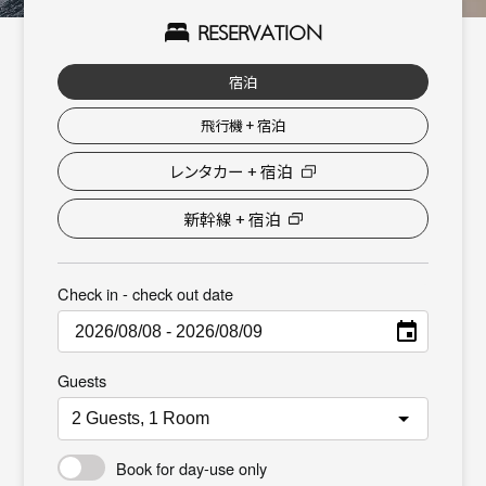
SIGHTSEEING
周辺観光
RESERVATION
ご
ACCESS
予
アクセス
宿泊
約
NEWS
新着情報
飛行機 + 宿泊
レンタカー + 宿泊
FAQ
よくあるご質問
新幹線 + 宿泊
CONTACT
お問い合わせ
Check in - check out date
WEBアクセシビリティ方針
宿泊約款
ホテル概要
特定商法取引法に基づく表記
Guests
プライバシーポリシー
採用情報
未成年者宿泊同意書
オリエンタルマーケット
Book for day-use only